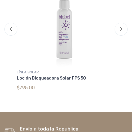
LÍNEA SOLAR
PI
Loción Bloqueadora Solar FPS 50
Cr
Bi
$795.00
$1
Envío a toda la República