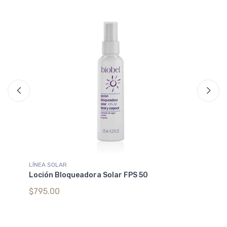
LÍNEA SOLAR
PI
Loción Bloqueadora Solar FPS 50
Cr
Bi
$795.00
$1