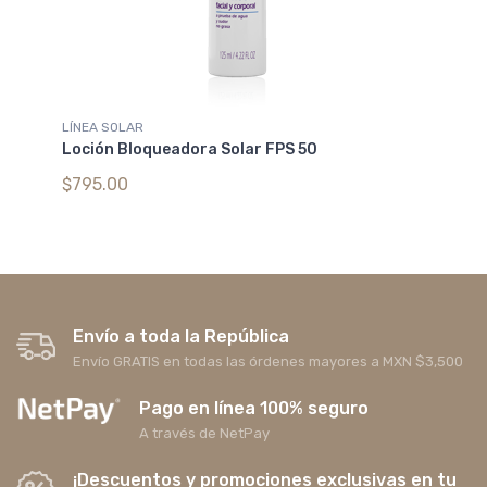
LÍNEA SOLAR
PI
Loción Bloqueadora Solar FPS 50
Cr
Bi
$795.00
$1
Envío a toda la República
Envío GRATIS en todas las órdenes mayores a MXN $3,500
Pago en línea 100% seguro
A través de NetPay
¡Descuentos y promociones exclusivas en tu