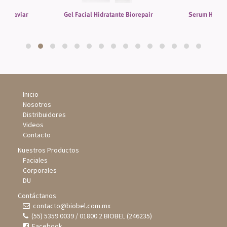
 de Caviar
Gel Facial Hidratante Biorepair
Serum Hidrat
Inicio
Nosotros
Distribuidores
Videos
Contacto
Nuestros Productos
Faciales
Corporales
DU
Contáctanos
contacto@biobel.com.mx
(55) 5359 0039 / 01800 2 BIOBEL (246235)
Facebook