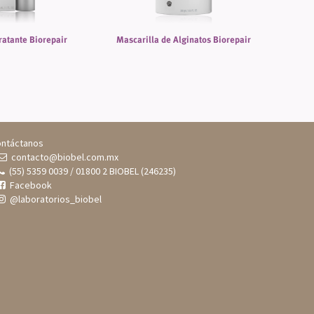
atante Biorepair
Mascarilla de Alginatos Biorepair
Cre
ntáctanos
contacto@biobel.com.mx
(55) 5359 0039 / 01800 2 BIOBEL (246235)
Facebook
@laboratorios_biobel