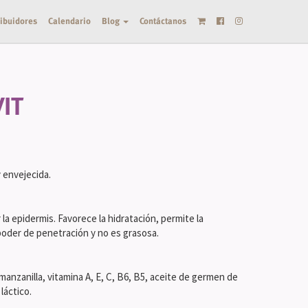
ribuidores
Calendario
Blog
Contáctanos
IT
y envejecida.
r la epidermis. Favorece la hidratación, permite la
poder de penetración y no es grasosa.
 manzanilla, vitamina A, E, C, B6, B5, aceite de germen de
 láctico.