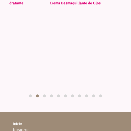
Crema Desmaquillante de Ojos
ial Hidratante
Cr
Inicio
Nosotros