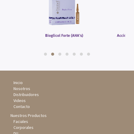
)
Bioglicol Forte (AHA's)
Acción Pr
Inicio
Nosotros
Distribuidores
Videos
Contacto
Nuestros Productos
Faciales
Corporales
DU