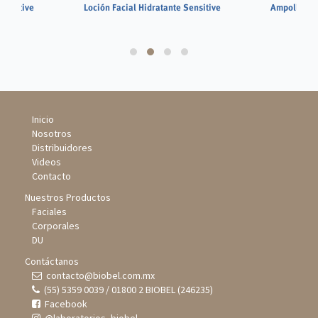
Sensitive
Loción Facial Hidratante Sensitive
Ampolletas 
Inicio
Nosotros
Distribuidores
Videos
Contacto
Nuestros Productos
Faciales
Corporales
DU
Contáctanos
contacto@biobel.com.mx
(55) 5359 0039 / 01800 2 BIOBEL (246235)
Facebook